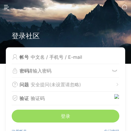


登录社区

帐号


密码

问题
安全提问(未设置请忽略)


验证
登录